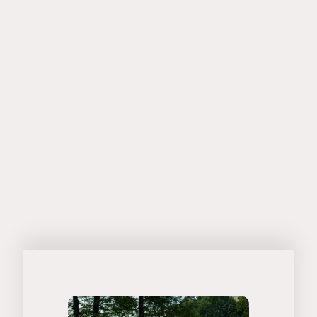
bestens ausgebildetes Personal bereit stellt, mit
modernster Technik arbeitet, mit Ihnen auf
Augenhöhe alle Fragen rund um Ihr Fahrzeug
bespricht und Sie dementsprechend fachgerecht
berät, viel Serviceleistungen ermöglicht, Ihnen
faire Preise anbietet, dann vereinbaren Sie noch
heute einen Termin bei uns!
Mo
–
Fr
07:00
–
18:00
Samstag
09:00
–
13:00
Sonntag
Geschlossen