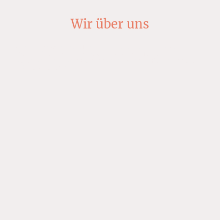
Wir über uns
Autohaus Sakowski GmbH ist ein etablierter Gebrauchtwagen- und
Mazda-Händler mit einem starken Engagement für exzellenten
Kundenservice. Unsere Experten stehen Ihnen mit Fachwissen und
Erfahrung zur Seite.